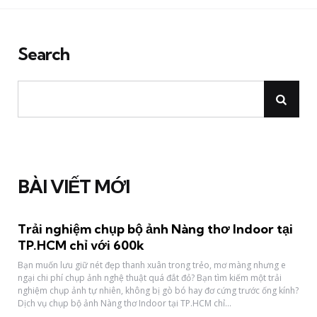
Search
BÀI VIẾT MỚI
Trải nghiệm chụp bộ ảnh Nàng thơ Indoor tại
TP.HCM chỉ với 600k
Bạn muốn lưu giữ nét đẹp thanh xuân trong trẻo, mơ màng nhưng e
ngại chi phí chụp ảnh nghệ thuật quá đắt đỏ? Bạn tìm kiếm một trải
nghiệm chụp ảnh tự nhiên, không bị gò bó hay đơ cứng trước ống kính?
Dịch vụ chụp bộ ảnh Nàng thơ Indoor tại TP.HCM chỉ...