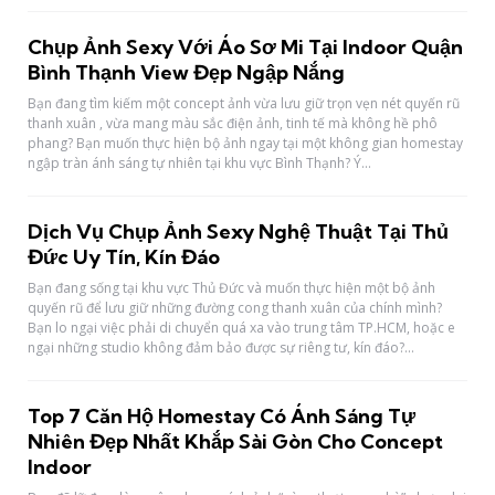
Chụp Ảnh Sexy Với Áo Sơ Mi Tại Indoor Quận
Bình Thạnh View Đẹp Ngập Nắng
Bạn đang tìm kiếm một concept ảnh vừa lưu giữ trọn vẹn nét quyến rũ
thanh xuân , vừa mang màu sắc điện ảnh, tinh tế mà không hề phô
phang? Bạn muốn thực hiện bộ ảnh ngay tại một không gian homestay
ngập tràn ánh sáng tự nhiên tại khu vực Bình Thạnh? Ý...
Dịch Vụ Chụp Ảnh Sexy Nghệ Thuật Tại Thủ
Đức Uy Tín, Kín Đáo
Bạn đang sống tại khu vực Thủ Đức và muốn thực hiện một bộ ảnh
quyến rũ để lưu giữ những đường cong thanh xuân của chính mình?
Bạn lo ngại việc phải di chuyển quá xa vào trung tâm TP.HCM, hoặc e
ngại những studio không đảm bảo được sự riêng tư, kín đáo?...
Top 7 Căn Hộ Homestay Có Ánh Sáng Tự
Nhiên Đẹp Nhất Khắp Sài Gòn Cho Concept
Indoor