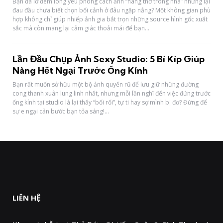
Bạn đã lỡ đem lòng yêu phong cách ảnh “nàng thơ trong nhà” nhưng lại
đau đầu chưa biết chọn bối cảnh ở đâu ngập nắng? Một không gian phù
hợp không chỉ giúp nhiếp ảnh gia bắt trọn những source hình gốc xuất
sắc mà còn mang lại cảm giác thoải mái để bạn...
Lần Đầu Chụp Ảnh Sexy Studio: 5 Bí Kíp Giúp
Nàng Hết Ngại Trước Ống Kính
Bạn rất muốn sở hữu một bộ ảnh quyến rũ để lưu giữ những đường
cong thanh xuân lung linh nhất, nhưng mỗi lần nghĩ đến việc đứng trước
ống kính tại studio là lại thấy “bối rối”, tự ti hay sợ mình bị đơ? Đừng để
sự e ngại cản bước bạn tỏa sáng!...
LIÊN HỆ