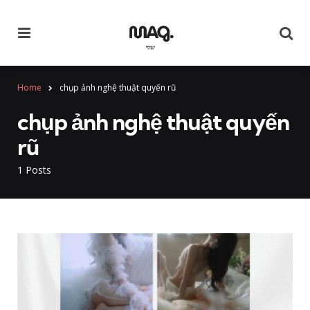
Menu
Se
Home
chụp ảnh nghệ thuật quyến rũ
chụp ảnh nghệ thuật quyến
rũ
1 Posts