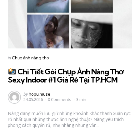
Categories
Posted
in
Chụp ảnh nàng thơ
in
Chi Tiết Gói Chụp Ảnh Nàng Thơ
Sexy Indoor #1 Giá Rẻ Tại TP.HCM
Posted
by
hopu.muse
24.05.2026
0 Comments
3 min
by
Nàng đang muốn lưu giữ những khoảnh khắc thanh xuân rực
rỡ nhất qua những thước ảnh nghệ thuật? Nàng yêu thích
phong cách quyến rũ, nhẹ nhàng nhưng vẫn...