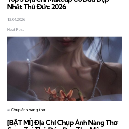
Nhất Thủ Đức 2026
13.04.2026
Next Post
Posted
in
Chụp ảnh nàng thơ
in
[BẬT MÍ] Địa Chỉ Chụp Ảnh Nàng Thơ