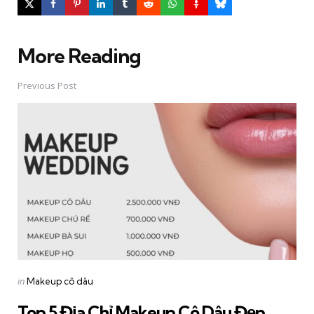
More Reading
Post
navigation
Previous Post
Posted
in
Makeup cô dâu
in
Top 5 Địa Chỉ Makeup Cô Dâu Đẹp