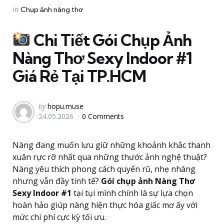
Categories
Posted
in
Chụp ảnh nàng thơ
in
Chi Tiết Gói Chụp Ảnh
Nàng Thơ Sexy Indoor #1
Giá Rẻ Tại TP.HCM
Posted
by
hopu.muse
24.05.2026
0 Comments
by
Nàng đang muốn lưu giữ những khoảnh khắc thanh
xuân rực rỡ nhất qua những thước ảnh nghệ thuật?
Nàng yêu thích phong cách quyến rũ, nhẹ nhàng
nhưng vẫn đầy tinh tế?
Gói chụp ảnh Nàng Thơ
Sexy Indoor #1
tại tụi mình chính là sự lựa chọn
hoàn hảo giúp nàng hiện thực hóa giấc mơ ấy với
mức chi phí cực kỳ tối ưu
.