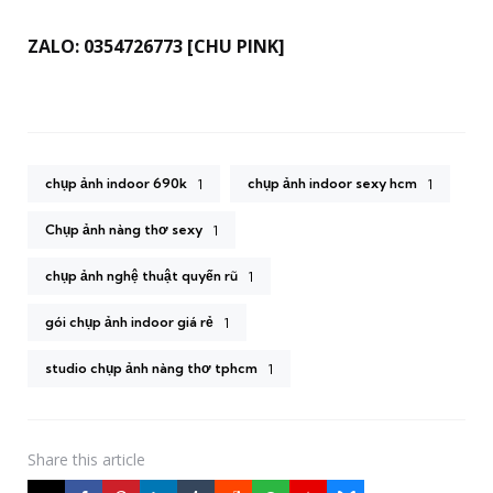
ZALO: 0354726773 [CHU PINK]
chụp ảnh indoor 690k
chụp ảnh indoor sexy hcm
1
1
Chụp ảnh nàng thơ sexy
1
chụp ảnh nghệ thuật quyến rũ
1
gói chụp ảnh indoor giá rẻ
1
studio chụp ảnh nàng thơ tphcm
1
Share
this article